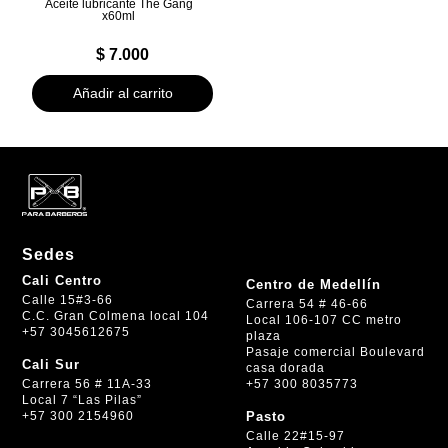
Aceite lubricante The Gang
x60ml
$
7.000
Añadir al carrito
Sedes
Cali Centro
Centro de Medellín
Calle 15#3-66
Carrera 54 # 46-66
C.C. Gran Colmena local 104
Local 106-107 CC metro
+57 3045612675
plaza
Pasaje comercial Boulevard
Cali Sur
casa dorada
+57 300 8035773
Carrera 56 # 11A-33
Local 7 “Las Pilas”
+57 300 2154960
Pasto
Calle 22#15-97