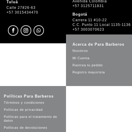
Avenida Colombia
Tuluá
+57 3125711831
Calle 27#26-63
+57 3015434470
Bogotá
Carrera 11 #10-22
C.C. Punto 11 Local 1135-1136
+57 3003070623
Acerca de Para Barberos
Nosotros
Mi Cuenta
Rastrea tu pedido
Registro mayorista
Políticas Para Barberos
Términos y condiciones
Políticas de privacidad
Políticas para el tratamiento de
datos
Políticas de devoluciones