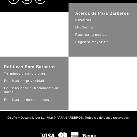
Acerca de Para Barberos
Nosotros
Mi Cuenta
Rastrea tu pedido
Registro mayorista
Políticas Para Barberos
Términos y condiciones
Políticas de privacidad
Políticas para el tratamiento de
datos
Políticas de devoluciones
Diseño y Desarrollo por
La_Filial
©
PARA BARBEROS. Todos los derechos reservados.