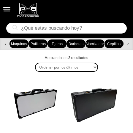


Búsqueda
de
productos
Maquinas
Patilleras
Tijeras
Barberas
Atomizadores
Cepillos
Ca
Ordenado
Mostrando los 3 resultados
por
los
últimos