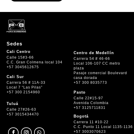
Sedes
Cali Centro
Centro de Medellín
Calle 15#3-66
Carrera 54 # 46-66
C.C. Gran Colmena local 104
Local 106-107 CC metro
+57 3045612675
plaza
Pasaje comercial Boulevard
Cali Sur
casa dorada
+57 300 8035773
Carrera 56 # 11A-33
Local 7 “Las Pilas”
+57 300 2154960
Pasto
Calle 22#15-97
Avenida Colombia
Tuluá
+57 3125711831
Calle 27#26-63
+57 3015434470
Bogotá
Carrera 11 #10-22
C.C. Punto 11 Local 1135-1136
+57 3003070623