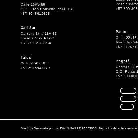
Pasaje come
Calle 15#3-66
+57 300 80
C.C. Gran Colmena local 104
+57 3045612675
Cali Sur
Pasto
Carrera 56 # 11A-33
Calle 22#15
Local 7 “Las Pilas”
Avenida Col
+57 300 2154960
+57 312571
Tuluá
Bogotá
Calle 27#26-63
Carrera 11 
+57 3015434470
C.C. Punto 
+57 300307
Seguir
Seguir
Seguir
Diseño y Desarrollo por
La_Filial
©
PARA BARBEROS. Todos los derechos reserva