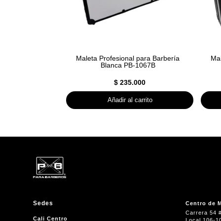
Maleta Profesional para Barbería
Mal
Blanca PB-1067B
$
235.000
Añadir al carrito
Sedes
Centro de M
Carrera 54 
Cali Centro
Local 106-1