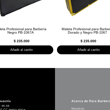
eta Profesional para Barbería
Maleta Profesional para Barbe
Negro PB-1067A
Dorado y Negro PB-1067
$
235.000
$
235.000
Añadir al carrito
Añadir al carrito
Acerca de Para Barber
edellín
# 46-66
Nosotros
07 CC metro plaza