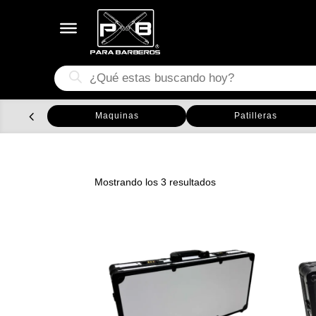
Búsqueda
de
productos
Maquinas
Patilleras
Ordenado
Mostrando los 3 resultados
por
los
últimos