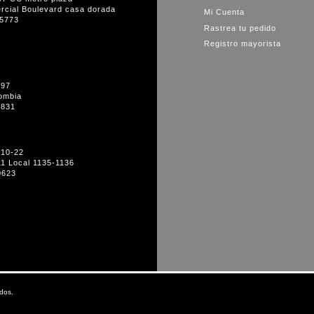
rcial Boulevard casa dorada
Mi Cuenta
35773
Rastrea tu pedido
Registro mayorista
-97
ombia
1831
#10-22
11 Local 1135-1136
0623
dos.