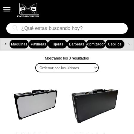


Búsqueda
de
productos
Maquinas
Patilleras
Tijeras
Barberas
Atomizadores
Cepillos
Ca
Ordenado
Mostrando los 3 resultados
por
los
últimos