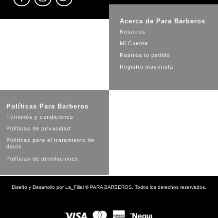
Acerca de Para Barberos
Nosotros
Mi Cuenta
Rastrea tu pedido
Registro mayorista
Políticas Para Barberos
Términos y condiciones
Políticas de privacidad
Políticas para el tratamiento de
datos
Políticas de devoluciones
Diseño y Desarrollo por
La_Filial
©
PARA BARBEROS. Todos los derechos reservados.