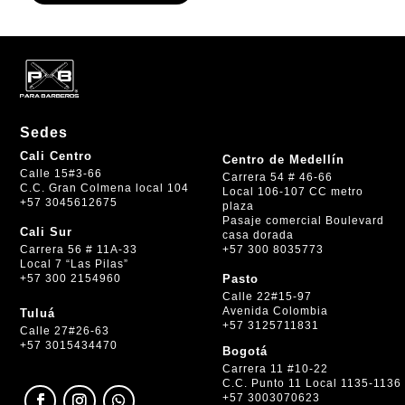
Sedes
Cali Centro
Centro de Medellín
Calle 15#3-66
Carrera 54 # 46-66
C.C. Gran Colmena local 104
Local 106-107 CC metro
+57 3045612675
plaza
Pasaje comercial Boulevard
Cali Sur
casa dorada
+57 300 8035773
Carrera 56 # 11A-33
Local 7 “Las Pilas”
+57 300 2154960
Pasto
Calle 22#15-97
Avenida Colombia
Tuluá
+57 3125711831
Calle 27#26-63
+57 3015434470
Bogotá
Carrera 11 #10-22
C.C. Punto 11 Local 1135-1136
+57 3003070623