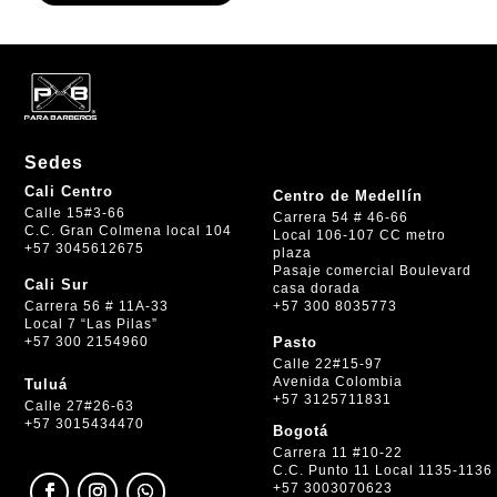
Sedes
Cali Centro
Centro de Medellín
Calle 15#3-66
Carrera 54 # 46-66
C.C. Gran Colmena local 104
Local 106-107 CC metro
+57 3045612675
plaza
Pasaje comercial Boulevard
Cali Sur
casa dorada
+57 300 8035773
Carrera 56 # 11A-33
Local 7 “Las Pilas”
+57 300 2154960
Pasto
Calle 22#15-97
Avenida Colombia
Tuluá
+57 3125711831
Calle 27#26-63
+57 3015434470
Bogotá
Carrera 11 #10-22
C.C. Punto 11 Local 1135-1136
+57 3003070623