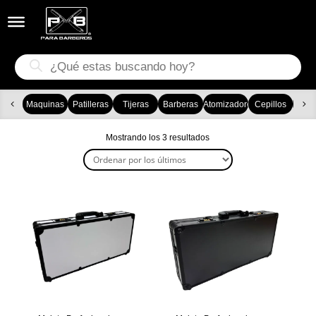


Búsqueda
de
productos
Maquinas
Patilleras
Tijeras
Barberas
Atomizadores
Cepillos
Ca
Ordenado
Mostrando los 3 resultados
por
los
últimos