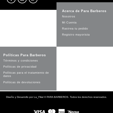
Acerca de Para Barberos
Nosotros
Mi Cuenta
Rastrea tu pedido
Registro mayorista
Políticas Para Barberos
Términos y condiciones
Políticas de privacidad
Políticas para el tratamiento de
datos
Políticas de devoluciones
Diseño y Desarrollo por
La_Filial
©
PARA BARBEROS. Todos los derechos reservados.