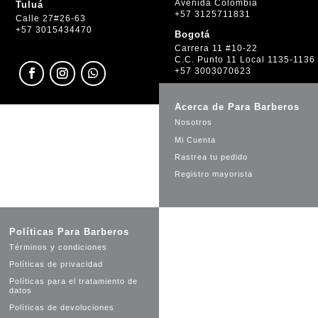
Avenida Colombia
Tuluá
+57 3125711831
Calle 27#26-63
+57 3015434470
Bogotá
Carrera 11 #10-22
C.C. Punto 11 Local 1135-1136
+57 3003070623
Acerca de Para Barberos
Nosotros
Mi Cuenta
Rastrea tu pedido
Registro mayorista
Políticas Para Barberos
Términos y condiciones
Políticas de privacidad
Políticas para el tratamiento de
datos
Políticas de devoluciones