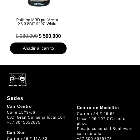
Patillera MRD pro Vector
X3.0 GMT‑999C White
El
El
$
980.000
$
590.000
precio
precio
original
actual
Añadir al carrito
era:
es:
$ 980.000.
$ 590.000.
Sedes
Cali Centro
Centro de Medellín
Calle 15#3-66
Carrera 54 # 46-66
C.C. Gran Colmena local 104
Local 106-107 CC metro
+57 3045612675
plaza
Pasaje comercial Boulevard
Cali Sur
casa dorada
+57 300 8035773
Carrera 56 # 11A-33