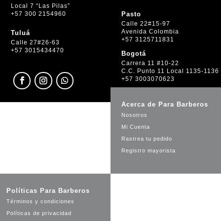
Local 7 “Las Pilas”
+57 300 2154960
Pasto
Calle 22#15-97
Avenida Colombia
Tuluá
+57 3125711831
Calle 27#26-63
+57 3015434470
Bogotá
Carrera 11 #10-22
C.C. Punto 11 Local 1135-1136
+57 3003070623
Acerca de Para Barberos
Nosotros
Mi Cuenta
Rastrea tu pedido
Registro mayorista
Políticas Para Barberos
Términos y condiciones
Políticas de privacidad