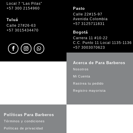
Local 7 “Las Pilas”
+57 300 2154960
Pasto
Calle 22#15-97
Avenida Colombia
Tuluá
+57 3125711831
Calle 27#26-63
+57 3015434470
Bogotá
Carrera 11 #10-22
C.C. Punto 11 Local 1135-1136
+57 3003070623
Acerca de Para Barberos
Nosotros
Mi Cuenta
Rastrea tu pedido
Registro mayorista
Políticas Para Barberos
Términos y condiciones
Políticas de privacidad