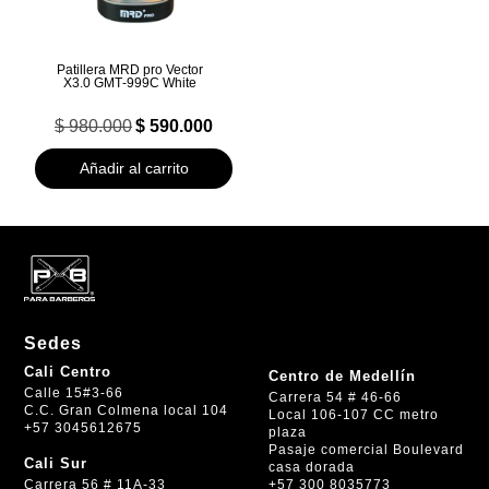
Patillera MRD pro Vector
X3.0 GMT‑999C White
El
El
$
980.000
$
590.000
precio
precio
original
actual
Añadir al carrito
era:
es:
$ 980.000.
$ 590.000.
Sedes
Cali Centro
Centro de Medellín
Calle 15#3-66
Carrera 54 # 46-66
C.C. Gran Colmena local 104
Local 106-107 CC metro
+57 3045612675
plaza
Pasaje comercial Boulevard
Cali Sur
casa dorada
+57 300 8035773
Carrera 56 # 11A-33