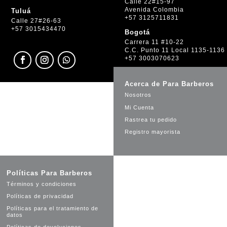
Calle 22#15-97
Avenida Colombia
Tuluá
+57 3125711831
Calle 27#26-63
+57 3015434470
Bogotá
Carrera 11 #10-22
C.C. Punto 11 Local 1135-1136
+57 3003070623
Acerca de Para Barberos
Nosotros
Mi Cuenta
Rastrea tu pedido
Registro mayorista
Políticas Para Barberos
Términos y condiciones
Políticas de privacidad
Políticas para el tratamiento de
datos