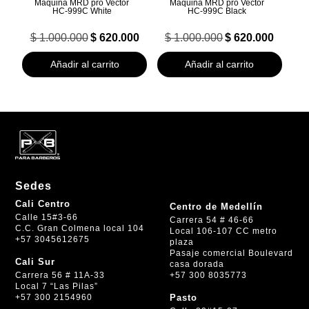
Maquina MRD pro Vector
Maquina MRD pro Vector
HC‑999C White
HC‑999C Black
El
El
El
El
$
1.000.000
$
620.000
$
1.000.000
$
620.000
precio
precio
precio
precio
original
actual
original
actual
Añadir al carrito
Añadir al carrito
era:
es:
era:
es:
$ 1.000.000.
$ 620.000.
$ 1.000.000.
$ 620.000.
Sedes
Cali Centro
Centro de Medellín
Calle 15#3-66
Carrera 54 # 46-66
C.C. Gran Colmena local 104
Local 106-107 CC metro
+57 3045612675
plaza
Pasaje comercial Boulevard
Cali Sur
casa dorada
+57 300 8035773
Carrera 56 # 11A-33
Local 7 “Las Pilas”
+57 300 2154960
Pasto