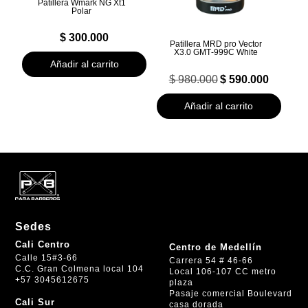
Patillera Wmark NG Xt1
Polar
$
300.000
Patillera MRD pro Vector
X3.0 GMT‑999C White
Añadir al carrito
El
El
$
980.000
$
590.000
precio
precio
original
actual
Añadir al carrito
era:
es:
$ 980.000.
$ 590.000.
Sedes
Cali Centro
Centro de Medellín
Calle 15#3-66
Carrera 54 # 46-66
C.C. Gran Colmena local 104
Local 106-107 CC metro
+57 3045612675
plaza
Pasaje comercial Boulevard
Cali Sur
casa dorada