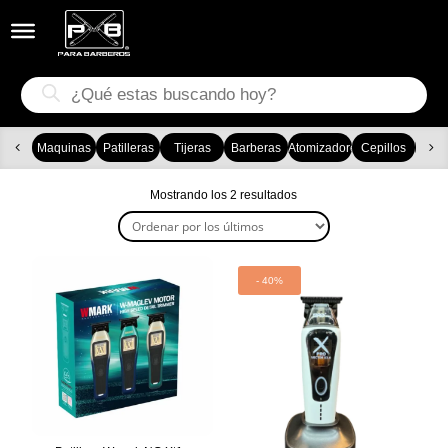


Búsqueda
de
productos
Maquinas
Patilleras
Tijeras
Barberas
Atomizadores
Cepillos
Ca
Ordenado
Mostrando los 2 resultados
por
los
últimos
- 40%