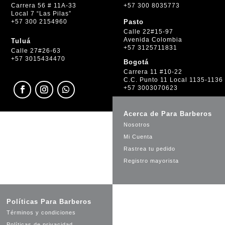
+57 300 8035773
Carrera 56 # 11A-33
Local 7 “Las Pilas”
+57 300 2154960
Pasto
Calle 22#15-97
Avenida Colombia
Tuluá
+57 3125711831
Calle 27#26-63
+57 3015434470
Bogotá
Carrera 11 #10-22
C.C. Punto 11 Local 1135-1136
+57 3003070623
Acerca de Para Barberos
Nosotros
Mi Cuenta
Rastrea tu pedido
Registro mayorista
Políticas Para Barberos
Términos y condiciones
Políticas de privacidad