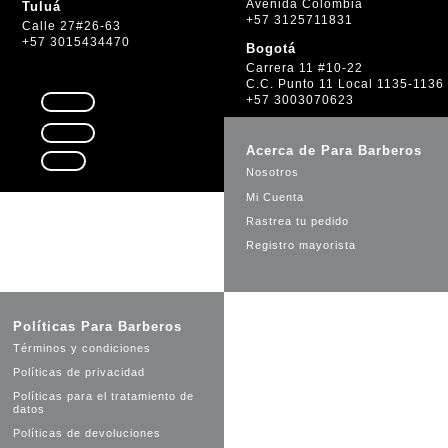
Avenida Colombia
Tuluá
+57 3125711831
Calle 27#26-63
+57 3015434470
Bogotá
Carrera 11 #10-22
C.C. Punto 11 Local 1135-1136
+57 3003070623
Seguir
Seguir
Acerca de Para Barberos
Seguir
Nosotros
Mi Cuenta
Rastrea tu pedido
Registro mayorista
Políticas Para Barberos
Términos y condiciones
Políticas de privacidad
Políticas para el tratamiento de
datos
Políticas de devoluciones