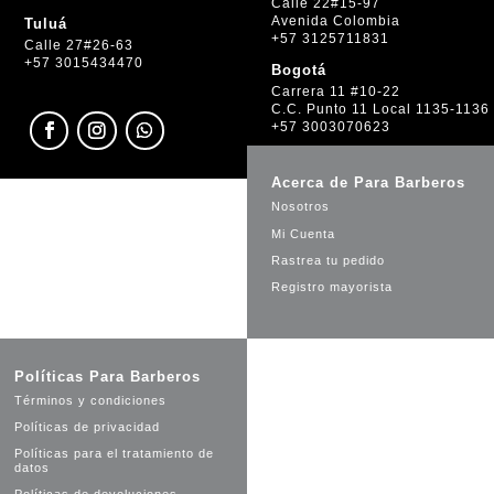
Calle 22#15-97
Avenida Colombia
Tuluá
+57 3125711831
Calle 27#26-63
+57 3015434470
Bogotá
Carrera 11 #10-22
C.C. Punto 11 Local 1135-1136
+57 3003070623
Acerca de Para Barberos
Nosotros
Mi Cuenta
Rastrea tu pedido
Registro mayorista
Políticas Para Barberos
Términos y condiciones
Políticas de privacidad
Políticas para el tratamiento de
datos