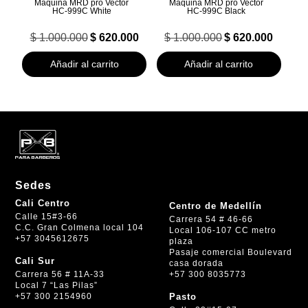
Maquina MRD pro Vector
Maquina MRD pro Vector
HC‑999C White
HC‑999C Black
El
El
El
El
$
1.000.000
$
620.000
$
1.000.000
$
620.000
precio
precio
precio
precio
original
actual
original
actual
Añadir al carrito
Añadir al carrito
era:
es:
era:
es:
$ 1.000.000.
$ 620.000.
$ 1.000.000.
$ 620.000.
Sedes
Cali Centro
Centro de Medellín
Calle 15#3-66
Carrera 54 # 46-66
C.C. Gran Colmena local 104
Local 106-107 CC metro
+57 3045612675
plaza
Pasaje comercial Boulevard
Cali Sur
casa dorada
+57 300 8035773
Carrera 56 # 11A-33
Local 7 “Las Pilas”
+57 300 2154960
Pasto