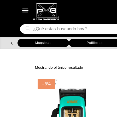
Búsqueda
de
productos
Maquinas
Patilleras
Mostrando el único resultado
- 8%