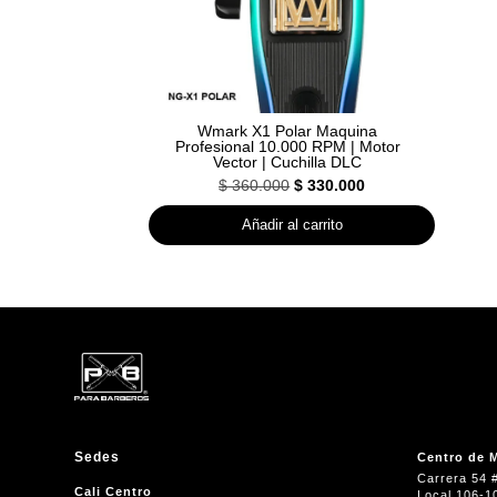
Wmark X1 Polar Maquina
Profesional 10.000 RPM | Motor
Vector | Cuchilla DLC
El
El
$
360.000
$
330.000
precio
precio
Añadir al carrito
original
actual
era:
es:
$ 360.000.
$ 330.000.
Sedes
Centro de M
Carrera 54 
Cali Centro
Local 106-1