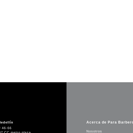
Acerca de Para Barber
edellín
# 46-66
Nosotros
07 CC metro plaza