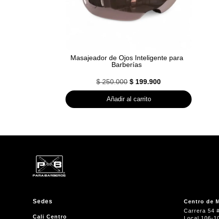
Masajeador de Ojos Inteligente para
Barberías
El
El
$
250.000
$
199.900
precio
precio
Añadir al carrito
original
actual
era:
es:
$ 250.000.
$ 199.900.
Sedes
Centro de M
Carrera 54 
Cali Centro
Local 106-1