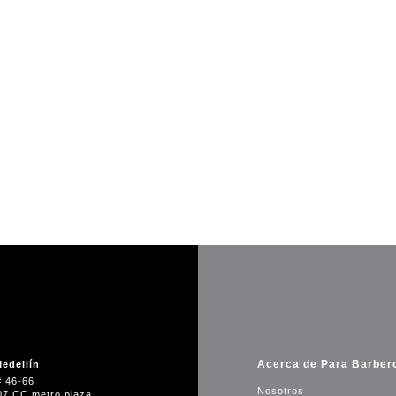
Acerca de Para Barber
edellín
# 46-66
Nosotros
07 CC metro plaza