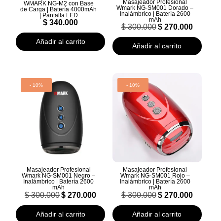
Masajeador Profesional
WMARK NG-M2 con Base
Wmark NG-SM001 Dorado –
de Carga | Batería 4000mAh
Inalámbrico | Batería 2600
| Pantalla LED
mAh
$
340.000
El
El
$
300.000
$
270.000
precio
precio
original
actual
Añadir al carrito
Añadir al carrito
era:
es:
$ 300.000.
$ 270.000.
- 10%
- 10%
Masajeador Profesional
Masajeador Profesional
Wmark NG-SM001 Negro –
Wmark NG-SM001 Rojo –
Inalámbrico | Batería 2600
Inalámbrico | Batería 2600
mAh
mAh
El
El
El
El
$
300.000
$
270.000
$
300.000
$
270.000
precio
precio
precio
precio
original
actual
original
actual
Añadir al carrito
Añadir al carrito
era:
es:
era:
es: