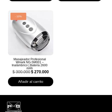
$ 300.000.
$ 270.000.
$ 300.000.
$ 270.000.
- 10%
Masajeador Profesional
Wmark NG-SM001 –
Inalámbrico | Batería 2600
mAh
El
El
$
300.000
$
270.000
precio
precio
original
actual
Añadir al carrito
era:
es:
$ 300.000.
$ 270.000.