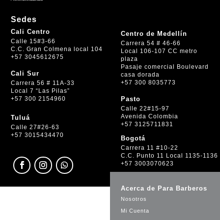
Sedes
Cali Centro
Centro de Medellín
Calle 15#3-66
Carrera 54 # 46-66
C.C. Gran Colmena local 104
Local 106-107 CC metro
+57 3045612675
plaza
Pasaje comercial Boulevard
Cali Sur
casa dorada
+57 300 8035773
Carrera 56 # 11A-33
Local 7 “Las Pilas”
+57 300 2154960
Pasto
Calle 22#15-97
Avenida Colombia
Tuluá
+57 3125711831
Calle 27#26-63
+57 3015434470
Bogotá
Carrera 11 #10-22
C.C. Punto 11 Local 1135-1136
+57 3003070623
Acerca de Para Barberos
Nosotros
Mi Cuenta