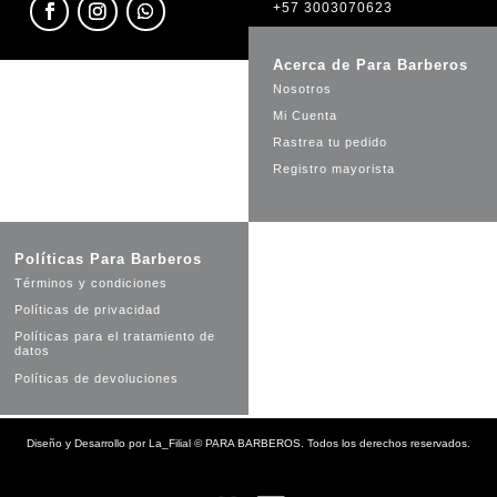
+57 3003070623
Acerca de Para Barberos
Nosotros
Mi Cuenta
Rastrea tu pedido
Registro mayorista
Políticas Para Barberos
Términos y condiciones
Políticas de privacidad
Políticas para el tratamiento de
datos
Políticas de devoluciones
Diseño y Desarrollo por
La_Filial
©
PARA BARBEROS. Todos los derechos reservados.