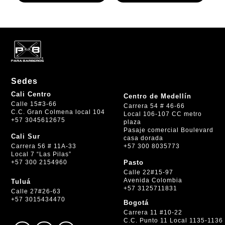
$ 300.000.
$ 270.000.
$ 300.000.
$ 270.000.
Sedes
Cali Centro
Centro de Medellín
Calle 15#3-66
Carrera 54 # 46-66
C.C. Gran Colmena local 104
Local 106-107 CC metro
+57 3045612675
plaza
Pasaje comercial Boulevard
Cali Sur
casa dorada
+57 300 8035773
Carrera 56 # 11A-33
Local 7 “Las Pilas”
+57 300 2154960
Pasto
Calle 22#15-97
Avenida Colombia
Tuluá
+57 3125711831
Calle 27#26-63
+57 3015434470
Bogotá
Carrera 11 #10-22
C.C. Punto 11 Local 1135-1136