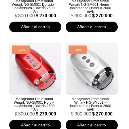
Masajeador Profesional
Masajeador Profesional
Wmark NG-SM001 Dorado –
Wmark NG-SM001 Negro –
Inalámbrico | Batería 2600
Inalámbrico | Batería 2600
mAh
mAh
El
El
El
El
$
300.000
$
270.000
$
300.000
$
270.000
precio
precio
precio
precio
original
actual
original
actual
Añadir al carrito
Añadir al carrito
era:
es:
era:
es:
$ 300.000.
$ 270.000.
$ 300.000.
$ 270.000.
- 10%
- 10%
Masajeador Profesional
Masajeador Profesional
Wmark NG-SM001 Rojo –
Wmark NG-SM001 –
Inalámbrico | Batería 2600
Inalámbrico | Batería 2600
mAh
mAh
El
El
El
El
$
300.000
$
270.000
$
300.000
$
270.000
precio
precio
precio
precio
original
actual
original
actual
Añadir al carrito
Añadir al carrito
era:
es:
era:
es: