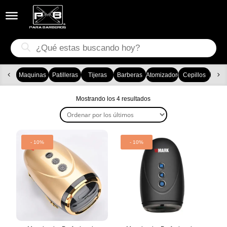


Búsqueda
de
productos
Maquinas
Patilleras
Tijeras
Barberas
Atomizadores
Cepillos
Ca
Ordenado
Mostrando los 4 resultados
por
los
últimos
- 10%
- 10%