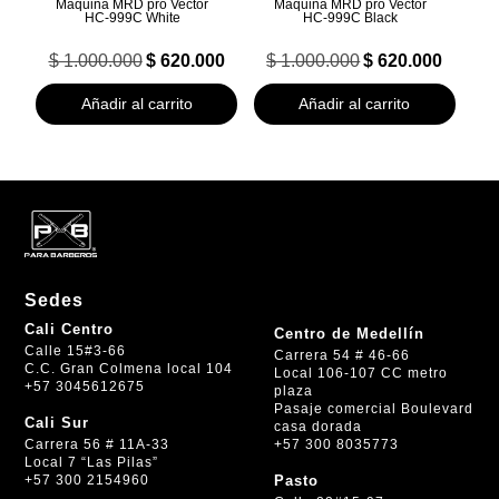
Maquina MRD pro Vector
Maquina MRD pro Vector
HC‑999C White
HC‑999C Black
El
El
El
El
$
1.000.000
$
620.000
$
1.000.000
$
620.000
precio
precio
precio
precio
original
actual
original
actual
Añadir al carrito
Añadir al carrito
era:
es:
era:
es:
$ 1.000.000.
$ 620.000.
$ 1.000.000.
$ 620.000.
Sedes
Cali Centro
Centro de Medellín
Calle 15#3-66
Carrera 54 # 46-66
C.C. Gran Colmena local 104
Local 106-107 CC metro
+57 3045612675
plaza
Pasaje comercial Boulevard
Cali Sur
casa dorada
+57 300 8035773
Carrera 56 # 11A-33
Local 7 “Las Pilas”
+57 300 2154960
Pasto