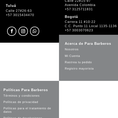
Calle 22#15-97
Avenida Colombia
Tuluá
+57 3125711831
Calle 27#26-63
+57 3015434470
Bogotá
Carrera 11 #10-22
C.C. Punto 11 Local 1135-1136
+57 3003070623
Acerca de Para Barberos
Nosotros
Mi Cuenta
Rastrea tu pedido
Registro mayorista
Políticas Para Barberos
Términos y condiciones
Políticas de privacidad
Políticas para el tratamiento de
datos