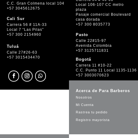
C.C. Gran Colmena local 104
Local 106-107 CC metro
+57 3045612675
plaza
Pasaje comercial Boulevard
Cali Sur
casa dorada
+57 300 8035773
Carrera 56 # 11A-33
Local 7 “Las Pilas”
+57 300 2154960
Pasto
Calle 22#15-97
Avenida Colombia
Tuluá
+57 3125711831
Calle 27#26-63
+57 3015434470
Bogotá
Carrera 11 #10-22
C.C. Punto 11 Local 1135-1136
+57 3003070623
Acerca de Para Barberos
Nosotros
Mi Cuenta
Rastrea tu pedido
Registro mayorista