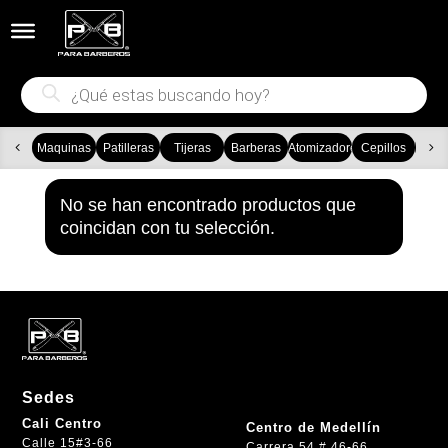


Búsqueda
de
productos
Maquinas
Patilleras
Tijeras
Barberas
Atomizadores
Cepillos
Ca
No se han encontrado productos que
coincidan con tu selección.
Sedes
Cali Centro
Centro de Medellín
Calle 15#3-66
Carrera 54 # 46-66