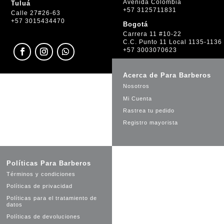
Avenida Colombia
Tuluá
+57 3125711831
Calle 27#26-63
+57 3015434470
Bogotá
Carrera 11 #10-22
C.C. Punto 11 Local 1135-1136
+57 3003070623
Acerca de Para Barberos
Nosotros
Mi Cuenta
Rastrea tu pedido
Registro mayorista
Políticas Para Barberos
Términos y condiciones
Políticas de privacidad
Políticas para el tratamiento de
datos
Políticas de devoluciones