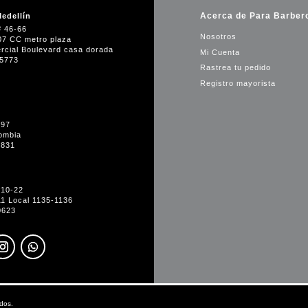
Acerca de Para Barber
edellín
# 46-66
Nosotros
07 CC metro plaza
rcial Boulevard casa dorada
Mi Cuenta
35773
Rastrea tu pedido
Registro mayorista
-97
ombia
1831
#10-22
11 Local 1135-1136
0623
dos.