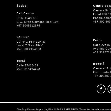
Sedes
Centro de M
Carrera 54 
Cali Centro
Local 106-1
Pasaje come
Calle 15#3-66
+57 300 80
C.C. Gran Colmena local 104
+57 3045612675
Cali Sur
Pasto
Carrera 56 # 11A-33
Calle 22#15
Local 7 “Las Pilas”
Avenida Col
+57 300 2154960
+57 312571
Tuluá
Bogotá
Calle 27#26-63
Carrera 11 
+57 3015434470
C.C. Punto 
+57 300307
Diseño y Desarrollo por
La_Filial
©
PARA BARBEROS. Todos los derechos reserva