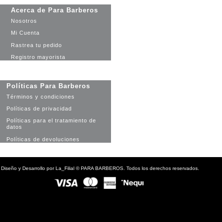
Acerca de Para Barberos
Nosotros
Mi Cuenta
Rastrea tu pedido
Registro mayorista
Políticas Para Barberos
Términos y condiciones
Políticas de privacidad
Políticas para el tratamiento de
datos
Políticas de devoluciones
Diseño y Desarrollo por
La_Filial
©
PARA BARBEROS. Todos los derechos reservados.