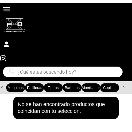


Búsqueda
de
productos
Maquinas
Patilleras
Tijeras
Barberas
Atomizadores
Cepillos
Capa
No se han encontrado productos que
coincidan con tu selección.