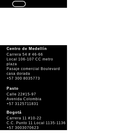
Seguir
Centro de Medellín
Carrera 54 # 46-66
Local 106-107 CC metro
plaza
Pasaje comercial Boulevard
casa dorada
+57 300 8035773
Pasto
Calle 22#15-97
Avenida Colombia
+57 3125711831
Bogotá
Carrera 11 #10-22
C.C. Punto 11 Local 1135-1136
+57 3003070623