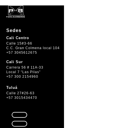
Sedes
Cali Centro
Calle 15#3-66
C.C. Gran Colmena local 104
+57 3045612675
Cali Sur
Carrera 56 # 11A-33
Local 7 “Las Pilas”
+57 300 2154960
Tuluá
Calle 27#26-63
+57 3015434470
Seguir
Seguir