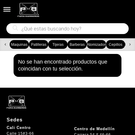


Búsqueda
de
productos
Maquinas
Patilleras
Tijeras
Barberas
Atomizadores
Cepillos
Ca
No se han encontrado productos que
coincidan con tu selección.
Sedes
Cali Centro
Centro de Medellín
Calle 15#3-66
Carrera 54 # 46-66