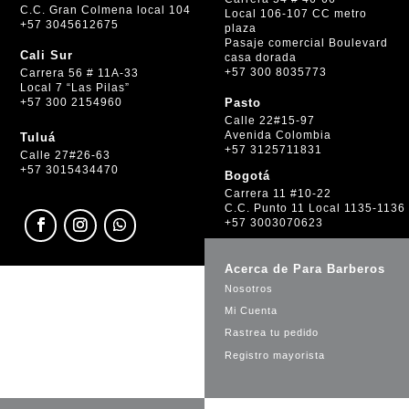
C.C. Gran Colmena local 104
Local 106-107 CC metro
+57 3045612675
plaza
Pasaje comercial Boulevard
Cali Sur
casa dorada
+57 300 8035773
Carrera 56 # 11A-33
Local 7 “Las Pilas”
+57 300 2154960
Pasto
Calle 22#15-97
Avenida Colombia
Tuluá
+57 3125711831
Calle 27#26-63
+57 3015434470
Bogotá
Carrera 11 #10-22
C.C. Punto 11 Local 1135-1136
+57 3003070623
Acerca de Para Barberos
Nosotros
Mi Cuenta
Rastrea tu pedido
Registro mayorista