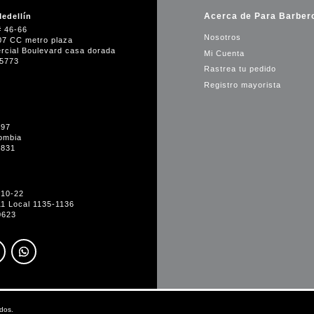
Acerca de Para Barber
edellín
# 46-66
Nosotros
07 CC metro plaza
rcial Boulevard casa dorada
Mi Cuenta
35773
Rastrea tu pedido
Registro mayorista
-97
ombia
1831
#10-22
11 Local 1135-1136
0623
dos.