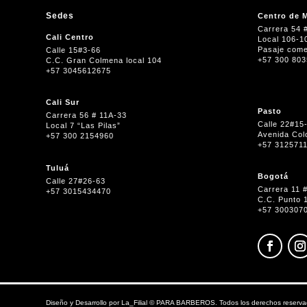
Sedes
Centro de M
Carrera 54 
Cali Centro
Local 106-1
Pasaje come
Calle 15#3-66
+57 300 80
C.C. Gran Colmena local 104
+57 3045612675
Cali Sur
Pasto
Carrera 56 # 11A-33
Calle 22#15
Local 7 “Las Pilas”
Avenida Col
+57 300 2154960
+57 312571
Tuluá
Bogotá
Calle 27#26-63
Carrera 11 
+57 3015434470
C.C. Punto 
+57 300307
Diseño y Desarrollo por
La_Filial
©
PARA BARBEROS. Todos los derechos reserva