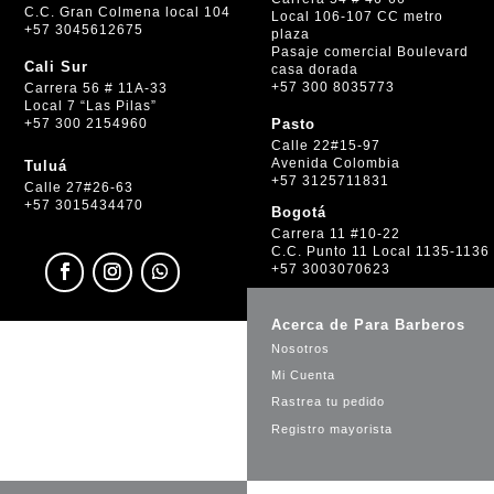
C.C. Gran Colmena local 104
Local 106-107 CC metro
+57 3045612675
plaza
Pasaje comercial Boulevard
Cali Sur
casa dorada
+57 300 8035773
Carrera 56 # 11A-33
Local 7 “Las Pilas”
+57 300 2154960
Pasto
Calle 22#15-97
Avenida Colombia
Tuluá
+57 3125711831
Calle 27#26-63
+57 3015434470
Bogotá
Carrera 11 #10-22
C.C. Punto 11 Local 1135-1136
+57 3003070623
Acerca de Para Barberos
Nosotros
Mi Cuenta
Rastrea tu pedido
Registro mayorista