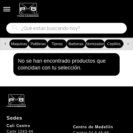


Búsqueda
de
productos
Maquinas
Patilleras
Tijeras
Barberas
Atomizadores
Cepillos
Ca
No se han encontrado productos que
coincidan con tu selección.
Sedes
Cali Centro
Centro de Medellín
Calle 15#3-66
Carrera 54 # 46-66