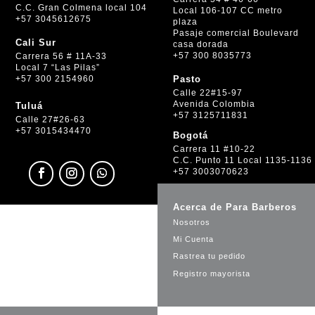
C.C. Gran Colmena local 104
Local 106-107 CC metro
+57 3045612675
plaza
Pasaje comercial Boulevard
Cali Sur
casa dorada
+57 300 8035773
Carrera 56 # 11A-33
Local 7 “Las Pilas”
+57 300 2154960
Pasto
Calle 22#15-97
Avenida Colombia
Tuluá
+57 3125711831
Calle 27#26-63
+57 3015434470
Bogotá
Carrera 11 #10-22
C.C. Punto 11 Local 1135-1136
+57 3003070623
Acerca de Para Barberos
Nosotros
Mi Cuenta
Rastrea tu pedido
Registro mayorista