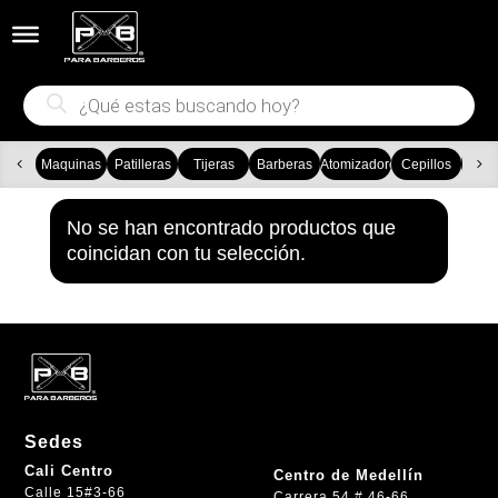


Búsqueda
de
productos
Maquinas
Patilleras
Tijeras
Barberas
Atomizadores
Cepillos
Ca
No se han encontrado productos que
coincidan con tu selección.
Sedes
Cali Centro
Centro de Medellín
Calle 15#3-66
Carrera 54 # 46-66