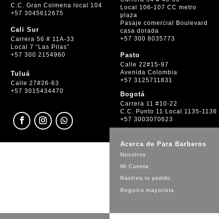
C.C. Gran Colmena local 104
Local 106-107 CC metro
+57 3045612675
plaza
Pasaje comercial Boulevard
Cali Sur
casa dorada
+57 300 8035773
Carrera 56 # 11A-33
Local 7 “Las Pilas”
+57 300 2154960
Pasto
Calle 22#15-97
Avenida Colombia
Tuluá
+57 3125711831
Calle 27#26-63
+57 3015434470
Bogotá
Carrera 11 #10-22
C.C. Punto 11 Local 1135-1136
+57 3003070623
Acerca de Para Barberos
Nosotros
Mi Cuenta
Rastrea tu pedido
Registro mayorista