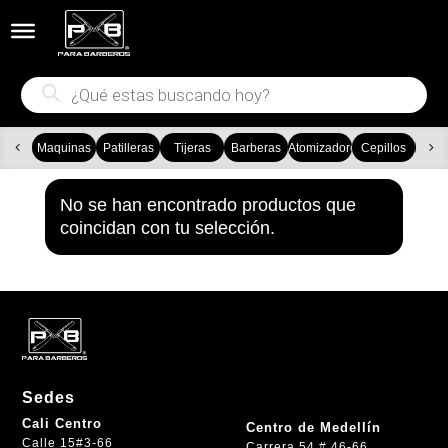


Búsqueda
de
productos
Maquinas
Patilleras
Tijeras
Barberas
Atomizadores
Cepillos
Ca
No se han encontrado productos que
coincidan con tu selección.
Sedes
Cali Centro
Centro de Medellín
Calle 15#3-66
Carrera 54 # 46-66