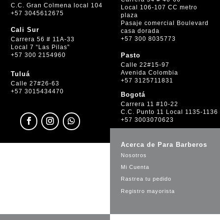
C.C. Gran Colmena local 104
Local 106-107 CC metro
+57 3045612675
plaza
Pasaje comercial Boulevard
Cali Sur
casa dorada
+57 300 8035773
Carrera 56 # 11A-33
Local 7 “Las Pilas”
+57 300 2154960
Pasto
Calle 22#15-97
Avenida Colombia
Tuluá
+57 3125711831
Calle 27#26-63
+57 3015434470
Bogotá
Carrera 11 #10-22
C.C. Punto 11 Local 1135-1136
+57 3003070623
Acerca de Para Barberos
Nosotros
Mi Cuenta
Rastrea tu pedido
Registro mayorista