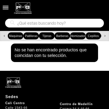


Búsqueda
de
productos
Maquinas
Patilleras
Tijeras
Barberas
Atomizadores
Cepillos
Ca
No se han encontrado productos que
coincidan con tu selección.
Sedes
Cali Centro
Centro de Medellín
Calle 15#3-66
Carrera 54 # 46-66