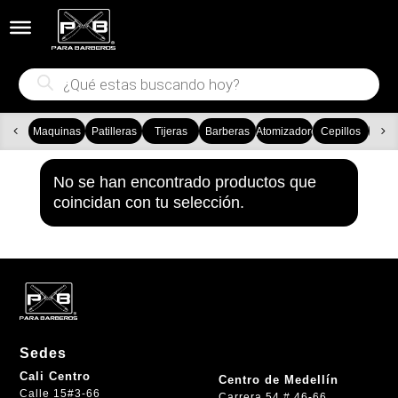


Búsqueda
de
productos
Maquinas
Patilleras
Tijeras
Barberas
Atomizadores
Cepillos
Ca
No se han encontrado productos que
coincidan con tu selección.
Sedes
Cali Centro
Centro de Medellín
Calle 15#3-66
Carrera 54 # 46-66