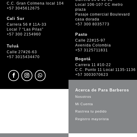
C.C. Gran Colmena local 104
Local 106-107 CC metro
+57 3045612675
plaza
Pasaje comercial Boulevard
Cali Sur
casa dorada
+57 300 8035773
Carrera 56 # 11A-33
Local 7 “Las Pilas”
+57 300 2154960
Pasto
Calle 22#15-97
Avenida Colombia
Tuluá
+57 3125711831
Calle 27#26-63
+57 3015434470
Bogotá
Carrera 11 #10-22
C.C. Punto 11 Local 1135-1136
+57 3003070623
Acerca de Para Barberos
Nosotros
Mi Cuenta
Rastrea tu pedido
Registro mayorista