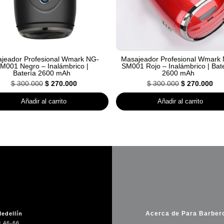
jeador Profesional Wmark NG-
Masajeador Profesional Wmark
M001 Negro – Inalámbrico |
SM001 Rojo – Inalámbrico | Bat
Batería 2600 mAh
2600 mAh
El
El
El
El
$
300.000
$
270.000
$
300.000
$
270.000
precio
precio
precio
pre
Añadir al carrito
Añadir al carrito
original
actual
original
act
era:
es:
era:
es:
$ 300.000.
$ 270.000.
$ 300.000.
$ 2
Acerca de Para Barber
edellín
# 46-66