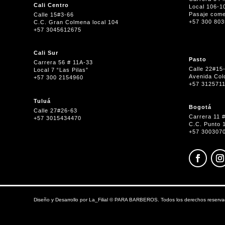
Cali Centro
Local 106-1
Pasaje come
Calle 15#3-66
+57 300 80
C.C. Gran Colmena local 104
+57 3045612675
Cali Sur
Pasto
Carrera 56 # 11A-33
Calle 22#15
Local 7 “Las Pilas”
Avenida Col
+57 300 2154960
+57 312571
Tuluá
Bogotá
Calle 27#26-63
Carrera 11 
+57 3015434470
C.C. Punto 
+57 300307
Diseño y Desarrollo por
La_Filial
©
PARA BARBEROS. Todos los derechos reserva