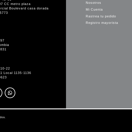
Nosotros
07 CC metro plaza
rcial Boulevard casa dorada
Mi Cuenta
35773
Rastrea tu pedido
Registro mayorista
-97
ombia
1831
#10-22
11 Local 1135-1136
0623
dos.