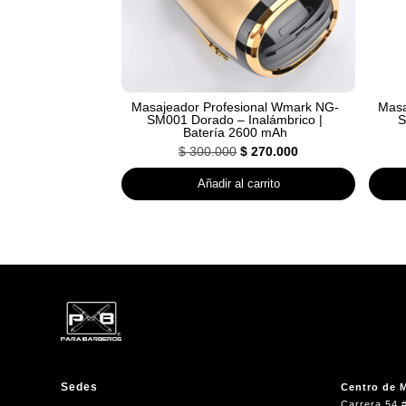
Masajeador Profesional Wmark NG-
Masa
SM001 Dorado – Inalámbrico |
S
Batería 2600 mAh
El
El
$
300.000
$
270.000
precio
precio
Añadir al carrito
original
actual
era:
es:
$ 300.000.
$ 270.000.
Sedes
Centro de M
Carrera 54 