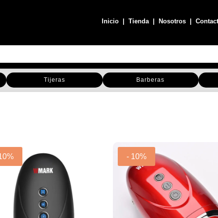
Inicio
|
Tienda
|
Nosotros
|
Contac
Tijeras
Barberas
 10%
- 10%