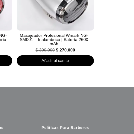
 NG-
Masajeador Profesional Wmark NG-
ería
SM001 – Inalámbrico | Batería 2600
mAh
El
El
$
300.000
$
270.000
cio
precio
precio
Añadir al carrito
ual
original
actual
era:
es:
70.000.
$ 300.000.
$ 270.000.
os
Políticas Para Barberos