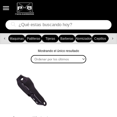


Búsqueda
de
productos
Maquinas
Patilleras
Tijeras
Barberas
Atomizadores
Cepillos
Ca
Mostrando el único resultado