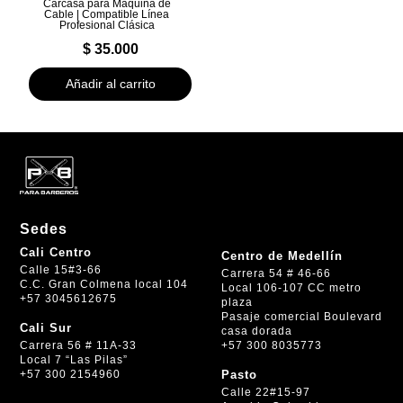
Carcasa para Máquina de
Cable | Compatible Línea
Profesional Clásica
$
35.000
Añadir al carrito
Sedes
Cali Centro
Centro de Medellín
Calle 15#3-66
Carrera 54 # 46-66
C.C. Gran Colmena local 104
Local 106-107 CC metro
+57 3045612675
plaza
Pasaje comercial Boulevard
Cali Sur
casa dorada
+57 300 8035773
Carrera 56 # 11A-33
Local 7 “Las Pilas”
+57 300 2154960
Pasto
Calle 22#15-97