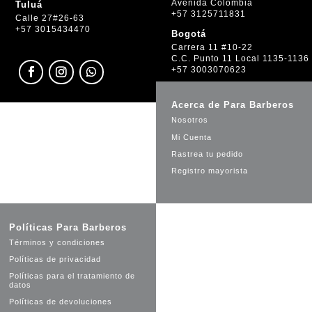
Avenida Colombia
Tuluá
+57 3125711831
Calle 27#26-63
+57 3015434470
Bogotá
Carrera 11 #10-22
C.C. Punto 11 Local 1135-1136
+57 3003070623
Acerca de Para Barberos
Nosotros
Mi Cuenta
Rastrea tu pedido
Registro mayorista
Políticas Para Barberos
Términos y condiciones
Políticas de privacidad
Políticas para el tratamiento de
datos
Políticas de devoluciones