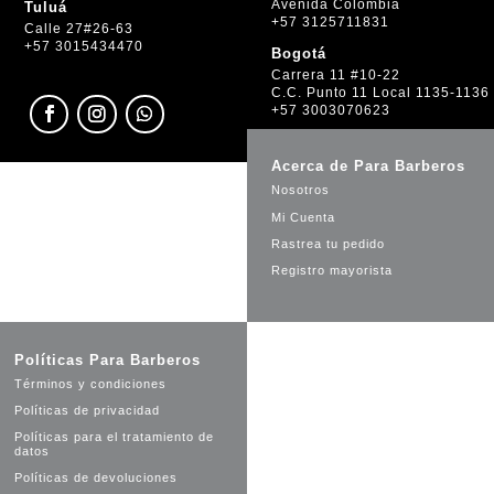
Avenida Colombia
Tuluá
+57 3125711831
Calle 27#26-63
+57 3015434470
Bogotá
Carrera 11 #10-22
C.C. Punto 11 Local 1135-1136
+57 3003070623
Acerca de Para Barberos
Nosotros
Mi Cuenta
Rastrea tu pedido
Registro mayorista
Políticas Para Barberos
Términos y condiciones
Políticas de privacidad
Políticas para el tratamiento de
datos
Políticas de devoluciones