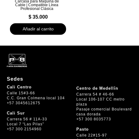
Carcasa para Máquina de
Cable | Compatible Línea
Profesional Clásica
$
35.000
Añadir al carrito
Sedes
Cali Centro
Centro de Medellín
Calle 15#3-66
Carrera 54 # 46-66
C.C. Gran Colmena local 104
Local 106-107 CC metro
+57 3045612675
plaza
Pasaje comercial Boulevard
Cali Sur
casa dorada
+57 300 8035773
Carrera 56 # 11A-33
Local 7 “Las Pilas”
+57 300 2154960
Pasto
Calle 22#15-97