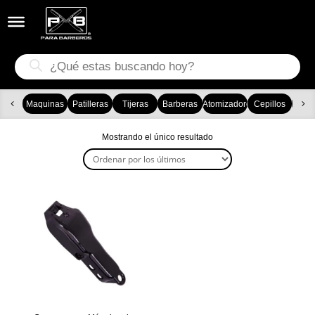


Búsqueda
de
productos
Maquinas
Patilleras
Tijeras
Barberas
Atomizadores
Cepillos
Ca
Mostrando el único resultado