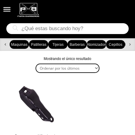


Búsqueda
de
productos
Maquinas
Patilleras
Tijeras
Barberas
Atomizadores
Cepillos
Ca
Mostrando el único resultado