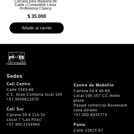
Carcasa para Máquina de
Cable | Compatible Línea
Profesional Clásica
$
35.000
Añadir al carrito
Sedes
Cali Centro
Centro de Medellín
Calle 15#3-66
Carrera 54 # 46-66
C.C. Gran Colmena local 104
Local 106-107 CC metro
+57 3045612675
plaza
Pasaje comercial Boulevard
Cali Sur
casa dorada
+57 300 8035773
Carrera 56 # 11A-33
Local 7 “Las Pilas”
+57 300 2154960
Pasto
Calle 22#15-97