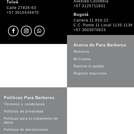
Avenida Colombia
Tuluá
+57 3125711831
Calle 27#26-63
+57 3015434470
Bogotá
Carrera 11 #10-22
C.C. Punto 11 Local 1135-1136
+57 3003070623
Acerca de Para Barberos
Nosotros
Mi Cuenta
Rastrea tu pedido
Registro mayorista
Políticas Para Barberos
Términos y condiciones
Políticas de privacidad
Políticas para el tratamiento de
datos
Políticas de devoluciones