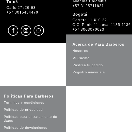
Avenida Colombia
Tuluá
+57 3125711831
Calle 27#26-63
+57 3015434470
Bogotá
Carrera 11 #10-22
C.C. Punto 11 Local 1135-1136
+57 3003070623
Acerca de Para Barberos
Nosotros
Mi Cuenta
Rastrea tu pedido
Registro mayorista
Políticas Para Barberos
Términos y condiciones
Políticas de privacidad
Políticas para el tratamiento de
datos
Políticas de devoluciones