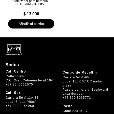
Atomizador para barberia
THE GANG TG-005
$
13.000
Añadir al carrito
Sedes
Cali Centro
Centro de Medellín
Calle 15#3-66
Carrera 54 # 46-66
C.C. Gran Colmena local 104
Local 106-107 CC metro
+57 3045612675
plaza
Pasaje comercial Boulevard
Cali Sur
casa dorada
+57 300 8035773
Carrera 56 # 11A-33
Local 7 “Las Pilas”
+57 300 2154960
Pasto
Calle 22#15-97