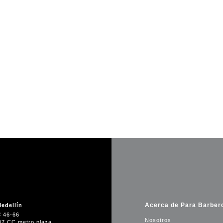
Acerca de Para Barber
edellín
# 46-66
Nosotros
07 CC metro plaza