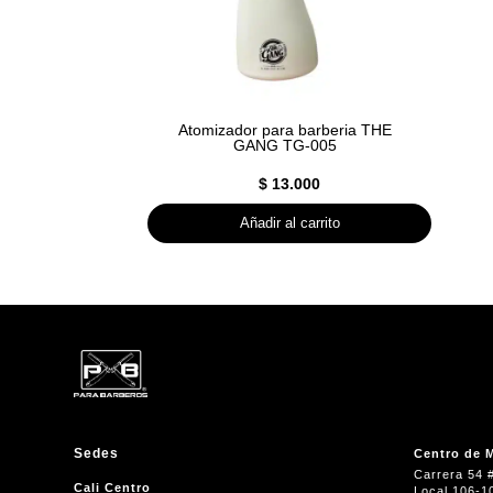
Atomizador para barberia THE
GANG TG-005
$
13.000
Añadir al carrito
Sedes
Centro de M
Carrera 54 
Cali Centro
Local 106-1