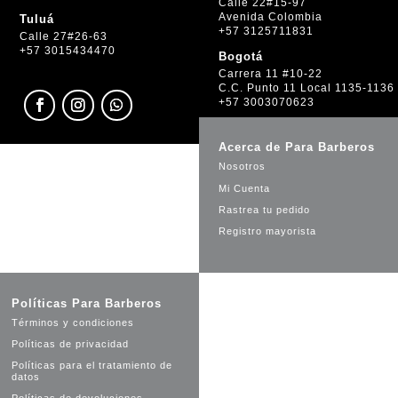
Calle 22#15-97
Avenida Colombia
Tuluá
+57 3125711831
Calle 27#26-63
+57 3015434470
Bogotá
Carrera 11 #10-22
C.C. Punto 11 Local 1135-1136
+57 3003070623
Acerca de Para Barberos
Nosotros
Mi Cuenta
Rastrea tu pedido
Registro mayorista
Políticas Para Barberos
Términos y condiciones
Políticas de privacidad
Políticas para el tratamiento de
datos