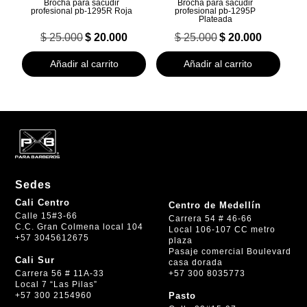
Brocha para sacudir
Brocha para sacudir
profesional pb-1295R Roja
profesional pb-1295P
Plateada
El
El
El
El
$
25.000
$
20.000
$
25.000
$
20.000
precio
precio
precio
precio
original
actual
original
actual
Añadir al carrito
Añadir al carrito
era:
es:
era:
es:
$ 25.000.
$ 20.000.
$ 25.000.
$ 20.000.
Sedes
Cali Centro
Centro de Medellín
Calle 15#3-66
Carrera 54 # 46-66
C.C. Gran Colmena local 104
Local 106-107 CC metro
+57 3045612675
plaza
Pasaje comercial Boulevard
Cali Sur
casa dorada
+57 300 8035773
Carrera 56 # 11A-33
Local 7 “Las Pilas”
+57 300 2154960
Pasto