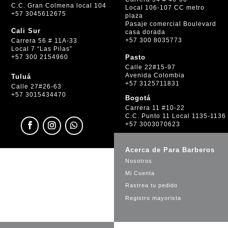
C.C. Gran Colmena local 104
Local 106-107 CC metro
+57 3045612675
plaza
Pasaje comercial Boulevard
Cali Sur
casa dorada
+57 300 8035773
Carrera 56 # 11A-33
Local 7 “Las Pilas”
+57 300 2154960
Pasto
Calle 22#15-97
Avenida Colombia
Tuluá
+57 3125711831
Calle 27#26-63
+57 3015434470
Bogotá
Carrera 11 #10-22
C.C. Punto 11 Local 1135-1136
+57 3003070623
Acerca de Para Barberos
Nosotros
Mi Cuenta
Rastrea tu pedido
Registro mayorista