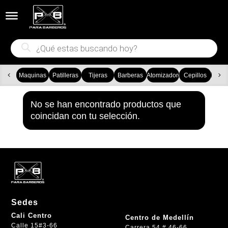


Búsqueda
de
productos
Maquinas
Patilleras
Tijeras
Barberas
Atomizadores
Cepillos
Ca
No se han encontrado productos que
coincidan con tu selección.
Sedes
Cali Centro
Centro de Medellín
Calle 15#3-66
Carrera 54 # 46-66