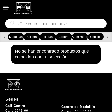


Búsqueda
de
productos
Maquinas
Patilleras
Tijeras
Barberas
Atomizadores
Cepillos
Ca
No se han encontrado productos que
coincidan con tu selección.
Sedes
Cali Centro
Centro de Medellín
Calle 15#3-66
Carrera 54 # 46-66