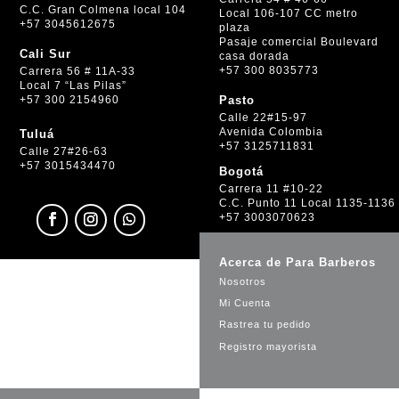
C.C. Gran Colmena local 104
Local 106-107 CC metro
+57 3045612675
plaza
Pasaje comercial Boulevard
Cali Sur
casa dorada
+57 300 8035773
Carrera 56 # 11A-33
Local 7 “Las Pilas”
+57 300 2154960
Pasto
Calle 22#15-97
Avenida Colombia
Tuluá
+57 3125711831
Calle 27#26-63
+57 3015434470
Bogotá
Carrera 11 #10-22
C.C. Punto 11 Local 1135-1136
+57 3003070623
Acerca de Para Barberos
Nosotros
Mi Cuenta
Rastrea tu pedido
Registro mayorista