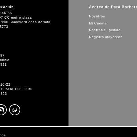
Acerca de Para Barber
edellín
# 46-66
Nosotros
07 CC metro plaza
rcial Boulevard casa dorada
Mi Cuenta
35773
Rastrea tu pedido
Registro mayorista
-97
ombia
1831
#10-22
11 Local 1135-1136
0623
dos.