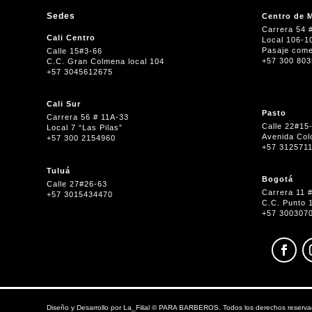
Sedes
Centro de M
Carrera 54 
Cali Centro
Local 106-1
Pasaje come
Calle 15#3-66
+57 300 80
C.C. Gran Colmena local 104
+57 3045612675
Cali Sur
Pasto
Carrera 56 # 11A-33
Calle 22#15
Local 7 “Las Pilas”
Avenida Col
+57 300 2154960
+57 312571
Tuluá
Bogotá
Calle 27#26-63
Carrera 11 
+57 3015434470
C.C. Punto 
+57 300307
Diseño y Desarrollo por
La_Filial
©
PARA BARBEROS. Todos los derechos reserva