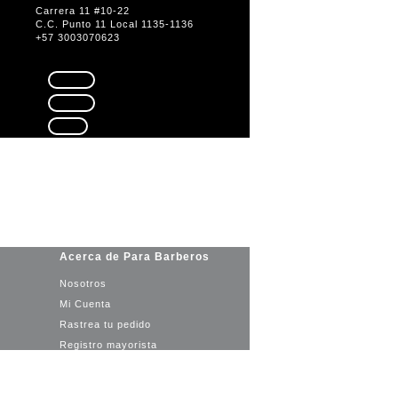
Carrera 11 #10-22
C.C. Punto 11 Local 1135-1136
+57 3003070623
Seguir
Seguir
Seguir
Acerca de Para Barberos
Nosotros
Mi Cuenta
Rastrea tu pedido
Registro mayorista