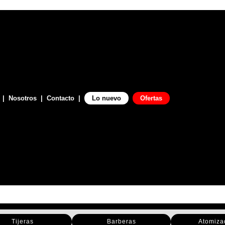
|
Nosotros
|
Contacto
|
Lo nuevo
Ofertas
Tijeras
Barberas
Atomiza