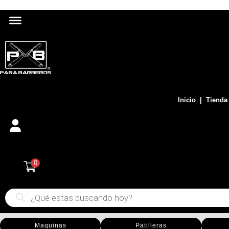
Inicio
|
Tienda

0
Búsqueda
de
productos
Maquinas
Patilleras