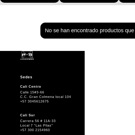
No se han encontrado productos que 
Sedes
Cali Centro
Calle 15#3-66
C.C. Gran Colmena local 104
+57 3045612675
Cali Sur
Carrera 56 # 11A-33
Local 7 “Las Pilas”
+57 300 2154960