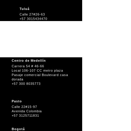
Tuluá
Calle 27#26-63
+57 3015434470
Centro de Medellín
Carrera 54 # 46-66
Local 106-107 CC metro plaza
Pasaje comercial Boulevard casa
dorada
+57 300 8035773
Pasto
Calle 22#15-97
Avenida Colombia
+57 3125711831
Bogotá