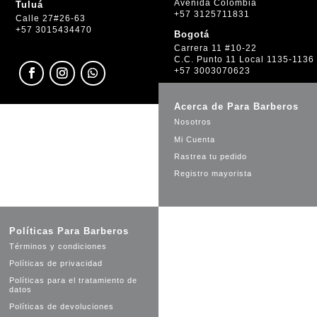
Avenida Colombia
Tuluá
+57 3125711831
Calle 27#26-63
+57 3015434470
Bogotá
Carrera 11 #10-22
C.C. Punto 11 Local 1135-1136
+57 3003070623
Acerca de Para Barberos
Nosotros
Mi Cuenta
Rastrea tu pedido
Registro mayorista
Políticas Para Barberos
Términos y condiciones
Políticas de privacidad
Políticas para el tratamiento de
datos
Políticas de devoluciones