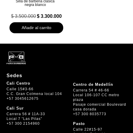
Silla de barberia clasica
negra blanco
El
El
$
3.500.000
$
3.300.000
precio
precio
original
actual
Añadir al carrito
era:
es:
$ 3.500.000.
$ 3.300.000.
Sedes
Cali Centro
Centro de Medellín
Calle 15#3-66
Carrera 54 # 46-66
C.C. Gran Colmena local 104
Local 106-107 CC metro
+57 3045612675
plaza
Pasaje comercial Boulevard
Cali Sur
casa dorada
+57 300 8035773
Carrera 56 # 11A-33
Local 7 “Las Pilas”
+57 300 2154960
Pasto
Calle 22#15-97