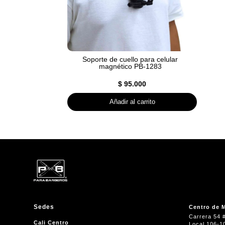
Soporte de cuello para celular
magnético PB-1283
$
95.000
Añadir al carrito
Sedes
Centro de M
Carrera 54 
Cali Centro
Local 106-1