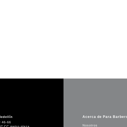
Acerca de Para Barber
edellín
# 46-66
Nosotros
07 CC metro plaza