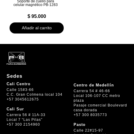
Soporte de cuello para
celular magnético PB-1283
$
95.000
Añadir al carrito
Sedes
Cali Centro
Centro de Medellín
Calle 15#3-66
Carrera 54 # 46-66
C.C. Gran Colmena local 104
Local 106-107 CC metro
+57 3045612675
plaza
Pasaje comercial Boulevard
Cali Sur
casa dorada
+57 300 8035773
Carrera 56 # 11A-33
Local 7 “Las Pilas”
+57 300 2154960
Pasto
Calle 22#15-97