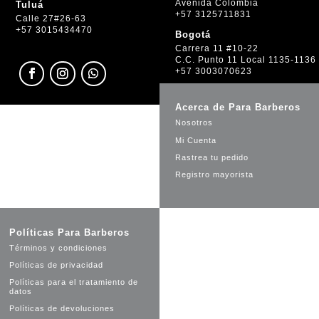
Avenida Colombia
Tuluá
+57 3125711831
Calle 27#26-63
+57 3015434470
Bogotá
Carrera 11 #10-22
C.C. Punto 11 Local 1135-1136
+57 3003070623
Acerca de Para Barberos
Nosotros
Mi Cuenta
Rastrea tu pedido
Registro mayorista
Políticas Para Barberos
Términos y condiciones
Políticas de privacidad
Políticas para el tratamiento de
datos
Políticas de devoluciones