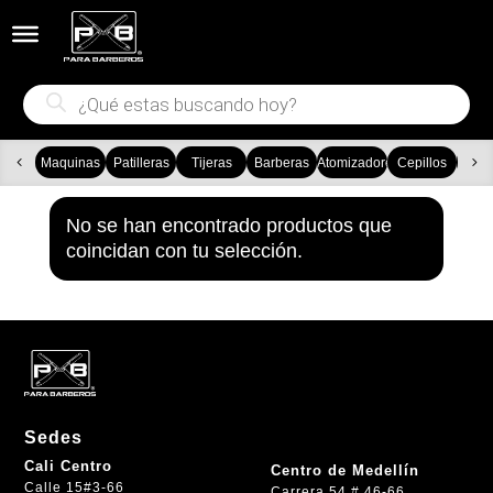


Búsqueda
de
productos
Maquinas
Patilleras
Tijeras
Barberas
Atomizadores
Cepillos
Ca
No se han encontrado productos que
coincidan con tu selección.
Sedes
Cali Centro
Centro de Medellín
Calle 15#3-66
Carrera 54 # 46-66