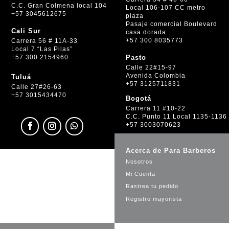
C.C. Gran Colmena local 104
Local 106-107 CC metro
+57 3045612675
plaza
Pasaje comercial Boulevard
Cali Sur
casa dorada
+57 300 8035773
Carrera 56 # 11A-33
Local 7 “Las Pilas”
+57 300 2154960
Pasto
Calle 22#15-97
Avenida Colombia
Tuluá
+57 3125711831
Calle 27#26-63
+57 3015434470
Bogotá
Carrera 11 #10-22
C.C. Punto 11 Local 1135-1136
+57 3003070623
Acerca de Para Barberos
Nosotros
Mi Cuenta
Rastrea tu pedido
Registro mayorista