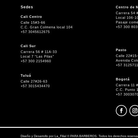
Sedes
Centro de M
Carrera 54 
Cali Centro
Local 106-1
Pasaje come
Calle 15#3-66
+57 300 80
C.C. Gran Colmena local 104
+57 3045612675
Cali Sur
Pasto
Carrera 56 # 11A-33
Calle 22#15
Local 7 “Las Pilas”
Avenida Col
+57 300 2154960
+57 312571
Tuluá
Bogotá
Calle 27#26-63
Carrera 11 
+57 3015434470
C.C. Punto 
+57 300307
Diseño y Desarrollo por
La_Filial
©
PARA BARBEROS. Todos los derechos reserva