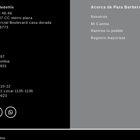
Acerca de Para Barber
edellín
# 46-66
Nosotros
07 CC metro plaza
rcial Boulevard casa dorada
Mi Cuenta
35773
Rastrea tu pedido
Registro mayorista
-97
ombia
1831
#10-22
11 Local 1135-1136
0623
dos.