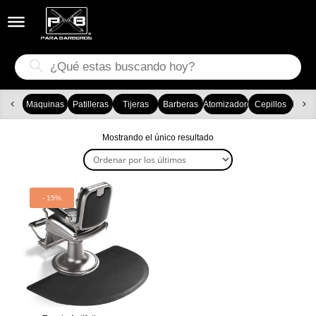


Búsqueda
de
productos
Maquinas
Patilleras
Tijeras
Barberas
Atomizadores
Cepillos
Ca
Mostrando el único resultado
- 15%