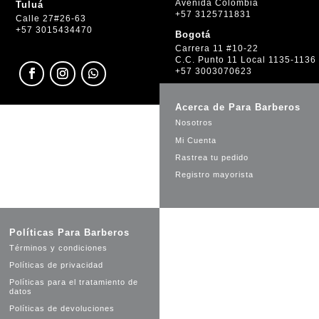
Avenida Colombia
Tuluá
+57 3125711831
Calle 27#26-63
+57 3015434470
Bogotá
Carrera 11 #10-22
C.C. Punto 11 Local 1135-1136
+57 3003070623
Acerca de Para Barberos
Nosotros
Mi Cuenta
Rastrea tu pedido
Registro mayorista
Políticas Para Barberos
Términos y condiciones
Políticas de privacidad
Políticas para el tratamiento de
datos
Políticas de devoluciones