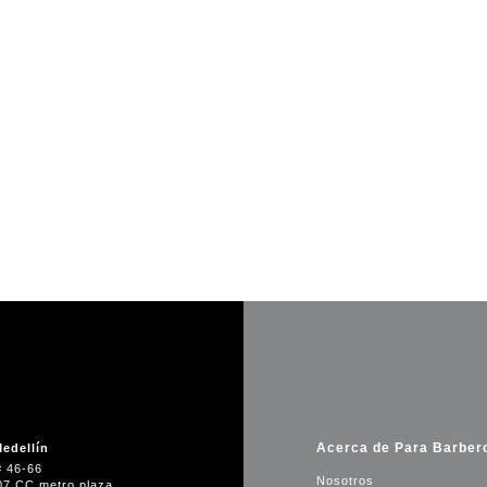
Acerca de Para Barber
edellín
# 46-66
Nosotros
07 CC metro plaza