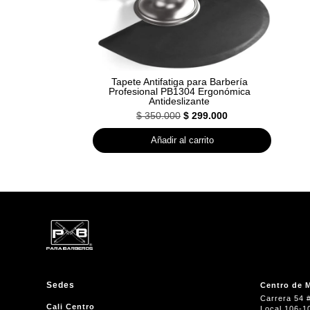
Tapete Antifatiga para Barbería
Profesional PB1304 Ergonómica
Antideslizante
El
El
$
350.000
$
299.000
precio
precio
Añadir al carrito
original
actual
era:
es:
$ 350.000.
$ 299.000.
Sedes
Centro de M
Carrera 54 
Cali Centro
Local 106-1