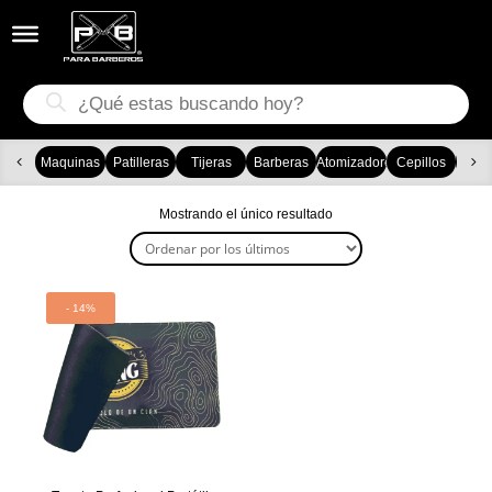


Búsqueda
de
productos
Maquinas
Patilleras
Tijeras
Barberas
Atomizadores
Cepillos
Ca
Mostrando el único resultado
- 14%