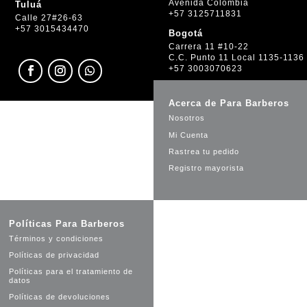
Avenida Colombia
Tuluá
+57 3125711831
Calle 27#26-63
+57 3015434470
Bogotá
Carrera 11 #10-22
C.C. Punto 11 Local 1135-1136
+57 3003070623
Acerca de Para Barberos
Nosotros
Mi Cuenta
Rastrea tu pedido
Registro mayorista
Políticas Para Barberos
Términos y condiciones
Políticas de privacidad
Políticas para el tratamiento de
datos
Políticas de devoluciones