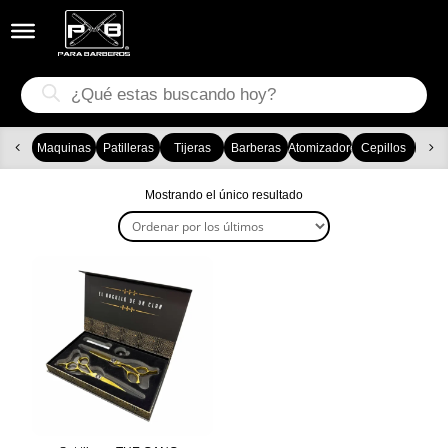


Búsqueda
de
productos
Maquinas
Patilleras
Tijeras
Barberas
Atomizadores
Cepillos
Ca
Mostrando el único resultado