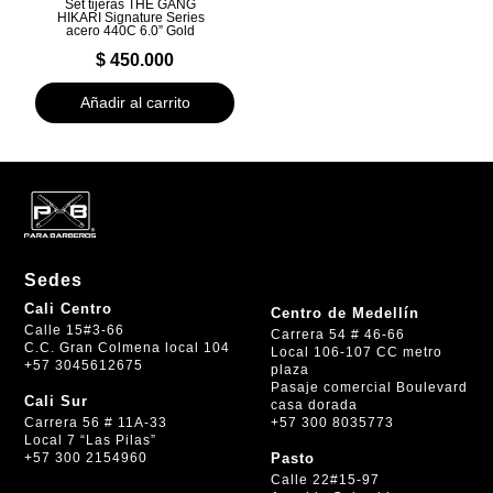
Set tijeras THE GANG
HIKARI Signature Series
acero 440C 6.0” Gold
$
450.000
Añadir al carrito
Sedes
Cali Centro
Centro de Medellín
Calle 15#3-66
Carrera 54 # 46-66
C.C. Gran Colmena local 104
Local 106-107 CC metro
+57 3045612675
plaza
Pasaje comercial Boulevard
Cali Sur
casa dorada
+57 300 8035773
Carrera 56 # 11A-33
Local 7 “Las Pilas”
+57 300 2154960
Pasto
Calle 22#15-97