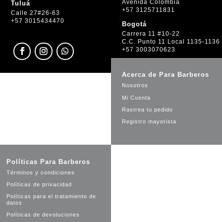
Avenida Colombia
Tuluá
+57 3125711831
Calle 27#26-63
+57 3015434470
Bogotá
Carrera 11 #10-22
C.C. Punto 11 Local 1135-1136
+57 3003070623
Acerca de Para Barberos
Nosotros
Mi Cuenta
Rastrea tu pedido
Registro mayorista
Políticas Para Barberos
Términos y condiciones
Políticas de privacidad
Políticas para el tratamiento de
datos
Políticas de devoluciones