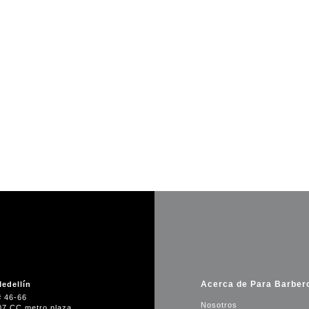
Acerca de Para Barber
edellín
# 46-66
Nosotros
07 CC metro plaza