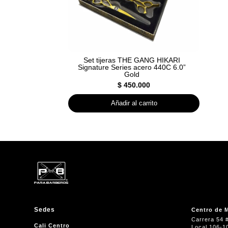
Set tijeras THE GANG HIKARI
Signature Series acero 440C 6.0”
Gold
$
450.000
Añadir al carrito
Sedes
Centro de M
Carrera 54 
Cali Centro
Local 106-1