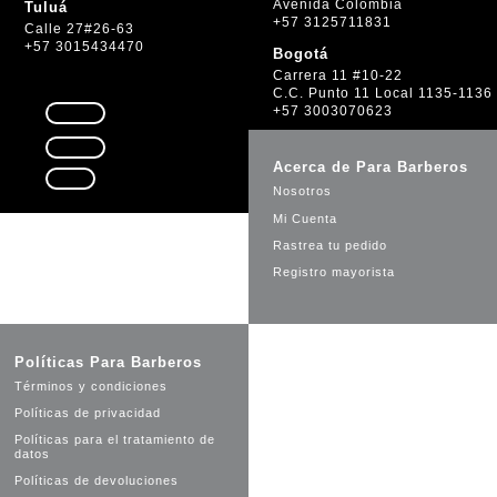
Avenida Colombia
Tuluá
+57 3125711831
Calle 27#26-63
+57 3015434470
Bogotá
Carrera 11 #10-22
C.C. Punto 11 Local 1135-1136
+57 3003070623
Seguir
Seguir
Acerca de Para Barberos
Seguir
Nosotros
Mi Cuenta
Rastrea tu pedido
Registro mayorista
Políticas Para Barberos
Términos y condiciones
Políticas de privacidad
Políticas para el tratamiento de
datos
Políticas de devoluciones