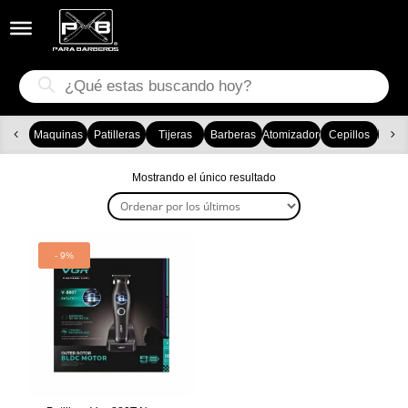


Búsqueda
de
productos
Maquinas
Patilleras
Tijeras
Barberas
Atomizadores
Cepillos
Ca
Mostrando el único resultado
- 9%